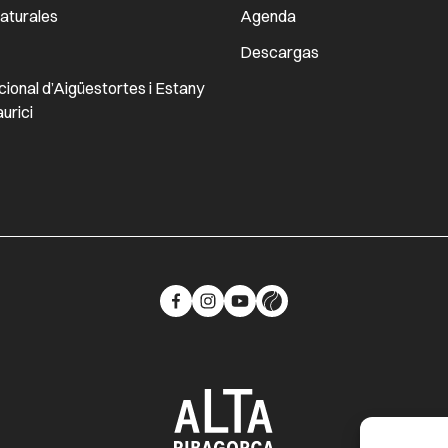
aturales
Agenda
Descargas
ional d’Aigüestortes i Estany
urici